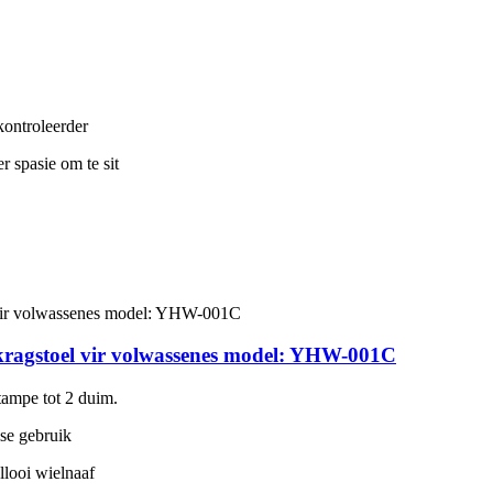
 kontroleerder
r spasie om te sit
kragstoel vir volwassenes model: YHW-001C
tampe tot 2 duim.
ise gebruik
llooi wielnaaf