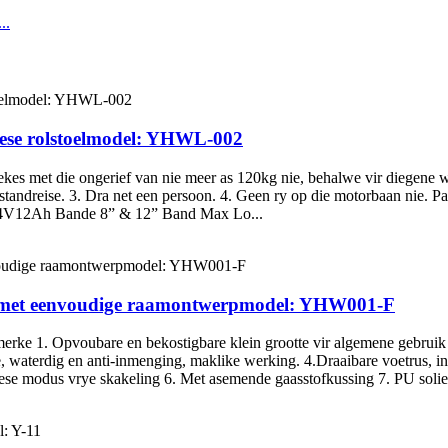
ese rolstoelmodel: YHWL-002
iekes met die ongerief van nie meer as 120kg nie, behalwe vir diegene
tafstandreise. 3. Dra net een persoon. 4. Geen ry op die motorbaan
24V12Ah Bande 8” & 12” Band Max Lo...
 met eenvoudige raamontwerpmodel: YHW001-F
erke 1. Opvoubare en bekostigbare klein grootte vir algemene gebruik 
ie, waterdig en anti-inmenging, maklike werking. 4.Draaibare voetrus, 
riese modus vrye skakeling 6. Met asemende gaasstofkussing 7. PU solie