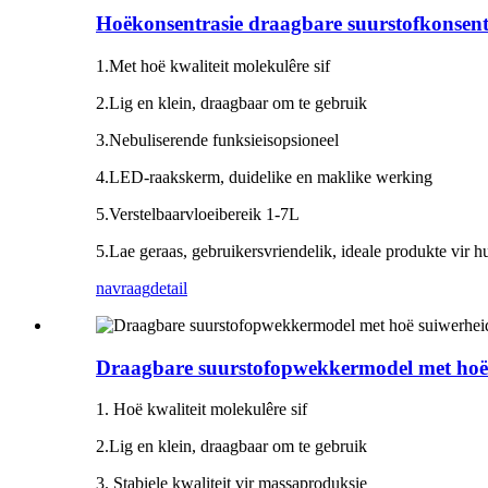
Hoëkonsentrasie draagbare suurstofkonsent
1.Met hoë kwaliteit molekulêre sif
2.Lig en klein, draagbaar om te gebruik
3.
N
ebuliserende funksie
is
opsioneel
4
.
LED-raakskerm, duidelike en maklike werking
5
.Verstelbaar
vloeibereik 1-7L
5.Lae geraas, gebruikersvriendelik, ideale produkte vir 
navraag
detail
Draagbare suurstofopwekkermodel met hoë 
1. Hoë kwaliteit molekulêre sif
2.Lig en klein, draagbaar om te gebruik
3. Stabiele kwaliteit vir massaproduksie