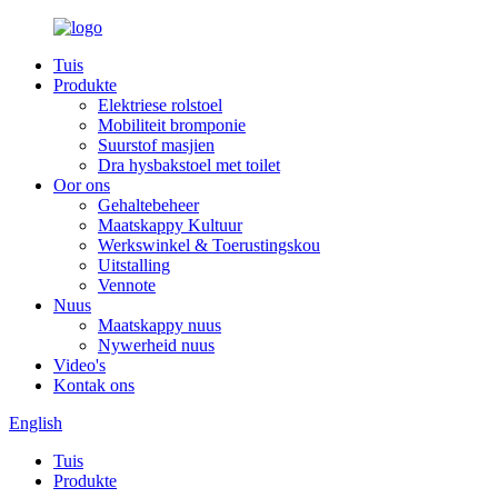
Tuis
Produkte
Elektriese rolstoel
Mobiliteit bromponie
Suurstof masjien
Dra hysbakstoel met toilet
Oor ons
Gehaltebeheer
Maatskappy Kultuur
Werkswinkel & Toerustingskou
Uitstalling
Vennote
Nuus
Maatskappy nuus
Nywerheid nuus
Video's
Kontak ons
English
Tuis
Produkte