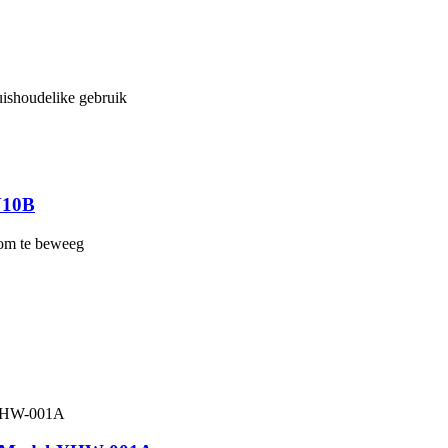
huishoudelike gebruik
Y10B
 om te beweeg