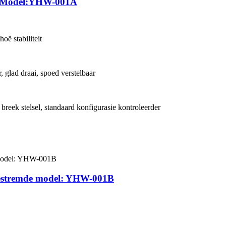
el Model:YHW-001A
oë stabiliteit
 glad draai, spoed verstelbaar
 breek stelsel, standaard konfigurasie kontroleerder
 gestremde model: YHW-001B