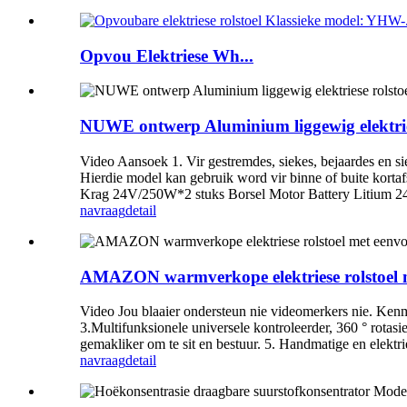
Opvou Elektriese Wh...
NUWE ontwerp Aluminium liggewig elektri
Video Aansoek 1. Vir gestremdes, siekes, bejaardes en s
Hierdie model kan gebruik word vir binne of buite kor
Krag 24V/250W*2 stuks Borsel Motor Battery Litium 
navraag
detail
AMAZON warmverkope elektriese rolstoel
Video Jou blaaier ondersteun nie videomerkers nie. Kenm
3.Multifunksionele universele kontroleerder, 360 ° rotas
gemakliker om te sit en bestuur. 5. Handmatige en elekt
navraag
detail