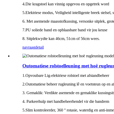
4.Die kragstoel kan vinnig opgevou en opgetrek word
5.Elektriese modus, Veiligheid intelligente breek stelsel,
6. Met asemende maasstofkussing, versonke sitplek, grote
7.PU soliede band en opblaasbare band vir jou keuse
8. Sitplekwydte kan 46cm, 51cm of 56cm wees.
navraag
detail
Outomatiese rolstoelleuning met hoë rugl
1.Opvoubare Lig-elektriese rolstoel met afstandbeheer
2.Outomatiese beheer rugleuning lê en voetsteun op en a
3. Gemaklik: Verdikte asemende en gemaklike kussingsitpl
4. Parkeerhulp met handbeheerhendel vir die bandrem
5.Slim kontroleerder, 360 ° rotasie, waterdig en anti-in