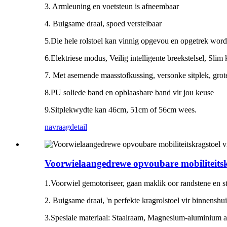
3. Armleuning en voetsteun is afneembaar
4. Buigsame draai, spoed verstelbaar
5.Die hele rolstoel kan vinnig opgevou en opgetrek word
6.Elektriese modus, Veilig intelligente breekstelsel, Slim
7. Met asemende maasstofkussing, versonke sitplek, grote
8.PU soliede band en opblaasbare band vir jou keuse
9.Sitplekwydte kan 46cm, 51cm of 56cm wees.
navraag
detail
Voorwielaangedrewe opvoubare mobiliteits
1.Voorwiel gemotoriseer, gaan maklik oor randstene en s
2. Buigsame draai, 'n perfekte kragrolstoel vir binnenshu
3.Spesiale materiaal: Staalraam, Magnesium-aluminium a