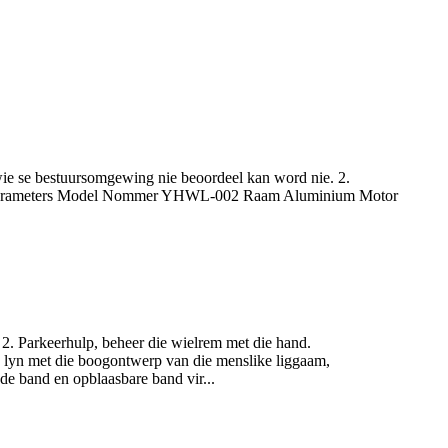
 wie se bestuursomgewing nie beoordeel kan word nie. 2.
 nie. Parameters Model Nommer YHWL-002 Raam Aluminium Motor
2. Parkeerhulp, beheer die wielrem met die hand.
in lyn met die boogontwerp van die menslike liggaam,
de band en opblaasbare band vir...