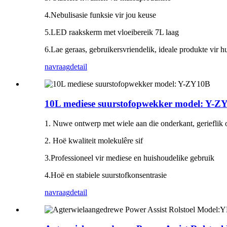
4.Nebulisasie funksie vir jou keuse
5.LED raakskerm met vloeibereik 7L laag
6.Lae geraas, gebruikersvriendelik, ideale produkte vir 
navraag
detail
10L mediese suurstofopwekker model: Y-Z
1. Nuwe ontwerp met wiele aan die onderkant, gerieflik
2. Hoë kwaliteit molekulêre sif
3.Professioneel vir mediese en huishoudelike gebruik
4.Hoë en stabiele suurstofkonsentrasie
navraag
detail