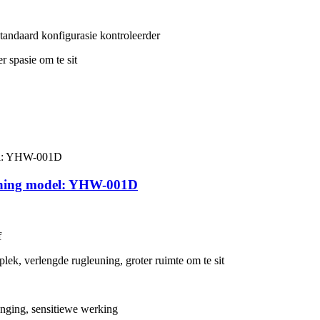
 standaard konfigurasie kontroleerder
r spasie om te sit
euning model: YHW-001D
f
ek, verlengde rugleuning, groter ruimte om te sit
menging, sensitiewe werking