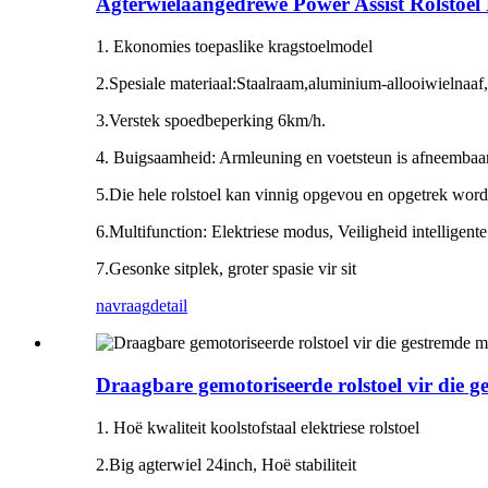
Agterwielaangedrewe Power Assist Rolsto
1. Ekonomies toepaslike kragstoelmodel
2.Spesiale materiaal:Staalraam,aluminium-allooiwielnaaf,h
3.Verstek spoedbeperking 6km/h.
4. Buigsaamheid: Armleuning en voetsteun is afneembaar,
5.Die hele rolstoel kan vinnig opgevou en opgetrek word
6.Multifunction: Elektriese modus, Veiligheid intelligente
7.Gesonke sitplek, groter spasie vir sit
navraag
detail
Draagbare gemotoriseerde rolstoel vir die
1. Hoë kwaliteit koolstofstaal elektriese rolstoel
2.Big agterwiel 24inch, Hoë stabiliteit