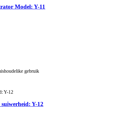
rator Model: Y-11
huishoudelike gebruik
suiwerheid: Y-12