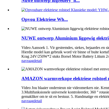
Nuwe ontwerp lugredery 'n...
Opvou Elektriese Wh...
NUWE ontwerp Aluminium liggewig elektri
Video Aansoek 1. Vir gestremdes, siekes, bejaardes en s
Hierdie model kan gebruik word vir binne of buite kor
Krag 24V/250W*2 stuks Borsel Motor Battery Litium 
navraag
detail
AMAZON warmverkope elektriese rolstoel
Video Jou blaaier ondersteun nie videomerkers nie. Kenm
3.Multifunksionele universele kontroleerder, 360 ° rotas
gemakliker om te sit en bestuur. 5. Handmatige en elekt
navraag
detail