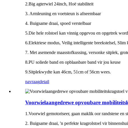
2.Big agterwiel 24inch, Hoë stabiliteit
3. Armleuning en voetsteun is afneembaar
4. Buigsame draai, spoed verstelbaar
5.Die hele rolstoel kan vinnig opgevou en opgetrek word
6.Elektriese modus, Veilig intelligente breekstelsel, Slim
7. Met asemende maasstofkussing, versonke sitplek, grote
8.PU soliede band en opblaasbare band vir jou keuse
9.Sitplekwydte kan 46cm, 51cm of 56cm wees.
navraag
detail
Voorwielaangedrewe opvoubare mobiliteits
1.Voorwiel gemotoriseer, gaan maklik oor randstene en s
2. Buigsame draai, 'n perfekte kragrolstoel vir binnenshu