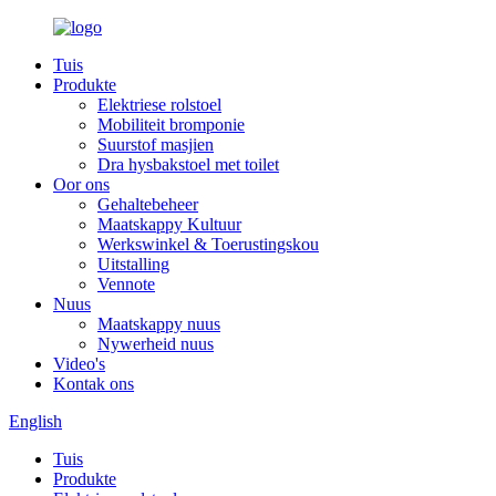
Tuis
Produkte
Elektriese rolstoel
Mobiliteit bromponie
Suurstof masjien
Dra hysbakstoel met toilet
Oor ons
Gehaltebeheer
Maatskappy Kultuur
Werkswinkel & Toerustingskou
Uitstalling
Vennote
Nuus
Maatskappy nuus
Nywerheid nuus
Video's
Kontak ons
English
Tuis
Produkte