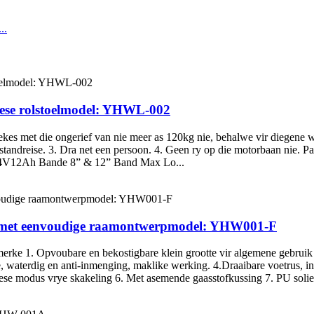
ese rolstoelmodel: YHWL-002
iekes met die ongerief van nie meer as 120kg nie, behalwe vir diegene
tafstandreise. 3. Dra net een persoon. 4. Geen ry op die motorbaan
24V12Ah Bande 8” & 12” Band Max Lo...
 met eenvoudige raamontwerpmodel: YHW001-F
erke 1. Opvoubare en bekostigbare klein grootte vir algemene gebruik 
ie, waterdig en anti-inmenging, maklike werking. 4.Draaibare voetrus, 
riese modus vrye skakeling 6. Met asemende gaasstofkussing 7. PU solie