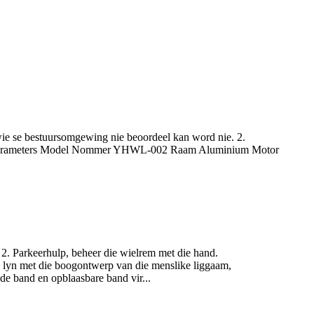
 wie se bestuursomgewing nie beoordeel kan word nie. 2.
 nie. Parameters Model Nommer YHWL-002 Raam Aluminium Motor
2. Parkeerhulp, beheer die wielrem met die hand.
in lyn met die boogontwerp van die menslike liggaam,
de band en opblaasbare band vir...