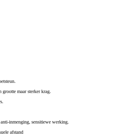
oetsteun.
grootte maar sterker krag.
s.
 anti-inmenging, sensitiewe werking.
suele afstand