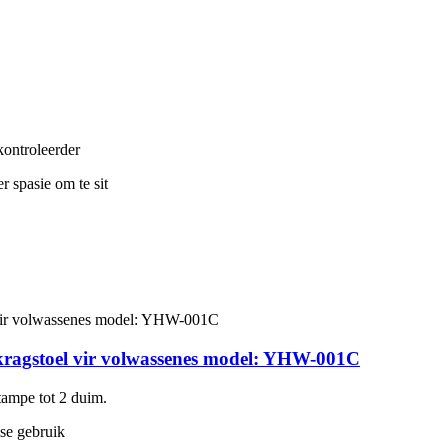
 kontroleerder
r spasie om te sit
kragstoel vir volwassenes model: YHW-001C
tampe tot 2 duim.
ise gebruik