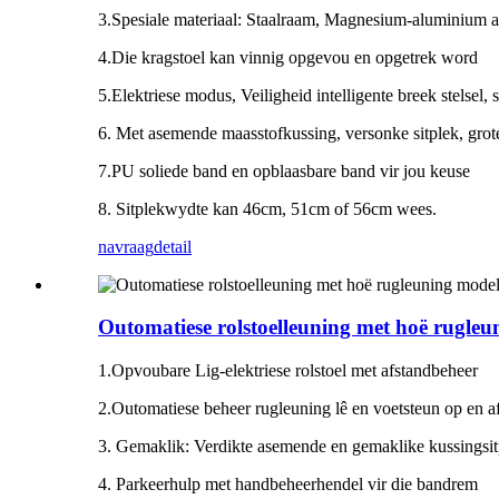
3.Spesiale materiaal: Staalraam, Magnesium-aluminium a
4.Die kragstoel kan vinnig opgevou en opgetrek word
5.Elektriese modus, Veiligheid intelligente breek stelsel,
6. Met asemende maasstofkussing, versonke sitplek, grote
7.PU soliede band en opblaasbare band vir jou keuse
8. Sitplekwydte kan 46cm, 51cm of 56cm wees.
navraag
detail
Outomatiese rolstoelleuning met hoë rugl
1.Opvoubare Lig-elektriese rolstoel met afstandbeheer
2.Outomatiese beheer rugleuning lê en voetsteun op en a
3. Gemaklik: Verdikte asemende en gemaklike kussingsitpl
4. Parkeerhulp met handbeheerhendel vir die bandrem