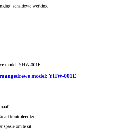
menging, sensitiewe werking
motoraangedrewe model: YHW-001E
lnaaf
 Smart kontroleerder
r spasie om te sit