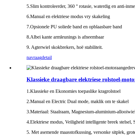
5.Slim kontroleerder, 360 ° rotasie, waterdig en anti-in
6.Manual en elektriese modus vry skakeling
7.Opsionele PU soliede band en opblaasbare band
8.Albei kante armleunings is afneembaar
9. Agterwiel skokbrekers, hoë stabiliteit.
navraag
detail
Klassieke draagbare elektriese rolstoel-
1.Klassieke en Ekonomies toepaslike kragrolstoel
2.Manual en Electric Dual mode, maklik om te skakel
3.Materiaal: Staalraam, Magnesium-aluminium-allooiwie
4.Elektriese modus, Veiligheid intelligente breek stelsel,
5. Met asemende maasstofkussing, versonke sitplek, grote