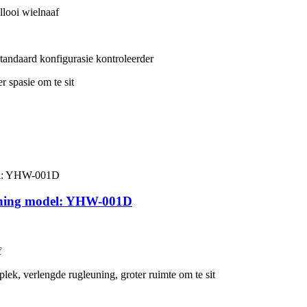
llooi wielnaaf
 standaard konfigurasie kontroleerder
r spasie om te sit
euning model: YHW-001D
f
ek, verlengde rugleuning, groter ruimte om te sit