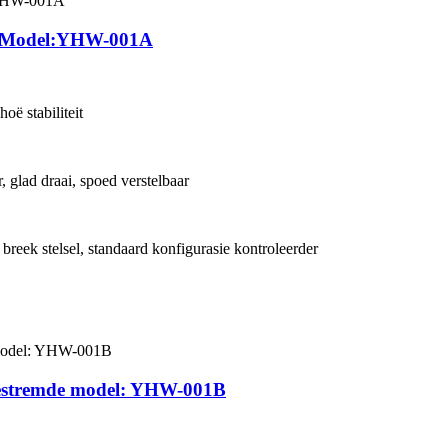
el Model:YHW-001A
oë stabiliteit
 glad draai, spoed verstelbaar
 breek stelsel, standaard konfigurasie kontroleerder
 gestremde model: YHW-001B