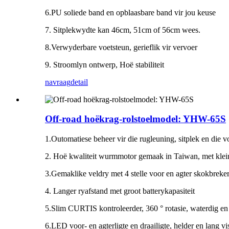
6.PU soliede band en opblaasbare band vir jou keuse
7. Sitplekwydte kan 46cm, 51cm of 56cm wees.
8.Verwyderbare voetsteun, gerieflik vir vervoer
9. Stroomlyn ontwerp, Hoë stabiliteit
navraag
detail
Off-road hoëkrag-rolstoelmodel: YHW-65S
1.Outomatiese beheer vir die rugleuning, sitplek en die v
2. Hoë kwaliteit wurmmotor gemaak in Taiwan, met klein 
3.Gemaklike veldry met 4 stelle voor en agter skokbreker
4. Langer ryafstand met groot batterykapasiteit
5.Slim CURTIS kontroleerder, 360 ° rotasie, waterdig en
6.LED voor- en agterligte en draailigte, helder en lang vi