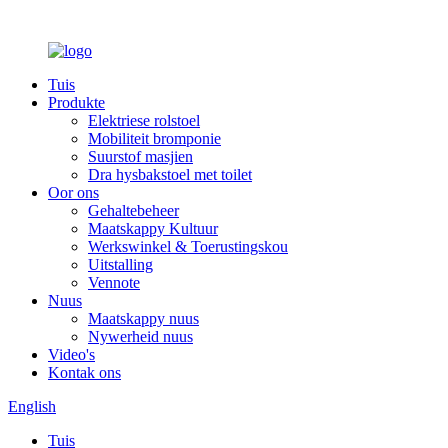
Tuis
Produkte
Elektriese rolstoel
Mobiliteit bromponie
Suurstof masjien
Dra hysbakstoel met toilet
Oor ons
Gehaltebeheer
Maatskappy Kultuur
Werkswinkel & Toerustingskou
Uitstalling
Vennote
Nuus
Maatskappy nuus
Nywerheid nuus
Video's
Kontak ons
English
Tuis