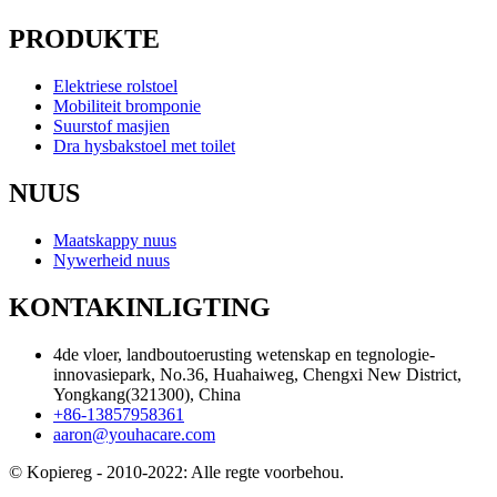
PRODUKTE
Elektriese rolstoel
Mobiliteit bromponie
Suurstof masjien
Dra hysbakstoel met toilet
NUUS
Maatskappy nuus
Nywerheid nuus
KONTAKINLIGTING
4de vloer, landboutoerusting wetenskap en tegnologie-
innovasiepark, No.36, Huahaiweg, Chengxi New District,
Yongkang(321300), China
+86-13857958361
aaron@youhacare.com
© Kopiereg - 2010-2022: Alle regte voorbehou.