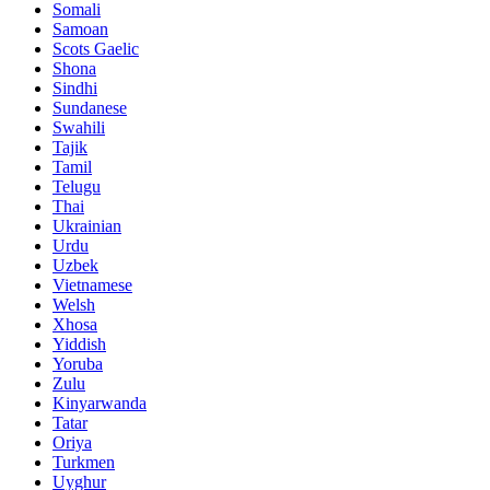
Somali
Samoan
Scots Gaelic
Shona
Sindhi
Sundanese
Swahili
Tajik
Tamil
Telugu
Thai
Ukrainian
Urdu
Uzbek
Vietnamese
Welsh
Xhosa
Yiddish
Yoruba
Zulu
Kinyarwanda
Tatar
Oriya
Turkmen
Uyghur