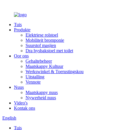
Tuis
Produkte
Elektriese rolstoel
Mobiliteit bromponie
Suurstof masjien
Dra hysbakstoel met toilet
Oor ons
Gehaltebeheer
Maatskappy Kultuur
Werkswinkel & Toerustingskou
Uitstalling
Vennote
Nuus
Maatskappy nuus
Nywerheid nuus
Video's
Kontak ons
English
Tuis