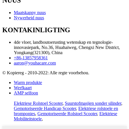
NUUS
Maatskappy nuus
Nywerheid nuus
KONTAKINLIGTING
4de vloer, landboutoerusting wetenskap en tegnologie-
innovasiepark, No.36, Huahaiweg, Chengxi New District,
Yongkang(321300), China
+86-13857958361
aaron@youhacare.com
© Kopiereg - 2010-2022: Alle regte voorbehou.
Warm produkte
Werfkaart
AMP selfoon
Elektriese Rolstoel Scooter
,
Suurstofmasjien sonder silinder
,
Gemotoriseerde Handicap Scooter
,
Elektriese rolstoele en
bromponies
,
Gemotoriseerde Rolstoel Scooter
,
Elektriese
Mobiliteitstoele
,