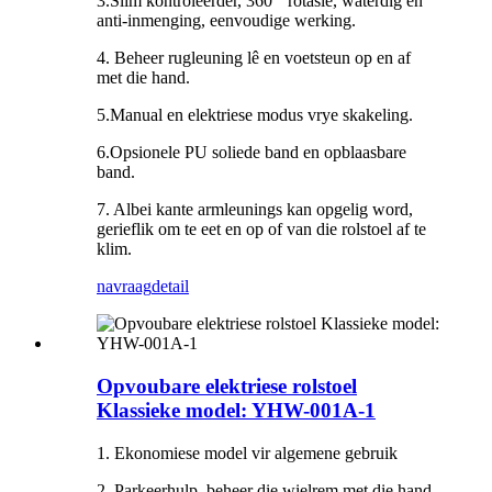
3.Slim kontroleerder, 360 ° rotasie, waterdig en
anti-inmenging, eenvoudige werking.
4. Beheer rugleuning lê en voetsteun op en af ​​
met die hand.
5.Manual en elektriese modus vrye skakeling.
6.Opsionele PU soliede band en opblaasbare
band.
7. Albei kante armleunings kan opgelig word,
gerieflik om te eet en op of van die rolstoel af te
klim.
navraag
detail
Opvoubare elektriese rolstoel
Klassieke model: YHW-001A-1
1. Ekonomiese model vir algemene gebruik
2. Parkeerhulp, beheer die wielrem met die hand.