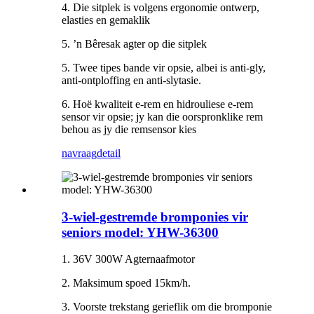
4. Die sitplek is volgens ergonomie ontwerp,
elasties en gemaklik
5. ’n Bêresak agter op die sitplek
5. Twee tipes bande vir opsie, albei is anti-gly,
anti-ontploffing en anti-slytasie.
6. Hoë kwaliteit e-rem en hidrouliese e-rem
sensor vir opsie; jy kan die oorspronklike rem
behou as jy die remsensor kies
navraag
detail
3-wiel-gestremde bromponies vir
seniors model: YHW-36300
1. 36V 300W Agternaafmotor
2. Maksimum spoed 15km/h.
3. Voorste trekstang gerieflik om die bromponie