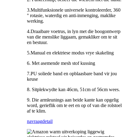
3.Multifunksionele universele kontroleerder, 360
° rotasie, waterdig en anti-inmenging, maklike
werking.
4.Draaibare voetrus, in lyn met die boogontwerp
van die menslike liggaam, gemakliker om te sit
en bestuur.
5.Manual en elektriese modus vrye skakeling
6. Met asemende mesh stof kussing
7.PU soliede band en opblaasbare band vir jou
keuse
8. Sitplekwydte kan 46cm, 51cm of 56cm wees.
9. Die armleunings aan beide kante kan opgelig
word, gerieflik om te eet en op of van die rolstoel
af te klim.
navraag
detail