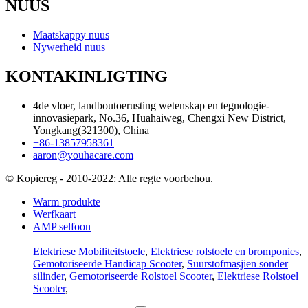
NUUS
Maatskappy nuus
Nywerheid nuus
KONTAKINLIGTING
4de vloer, landboutoerusting wetenskap en tegnologie-
innovasiepark, No.36, Huahaiweg, Chengxi New District,
Yongkang(321300), China
+86-13857958361
aaron@youhacare.com
© Kopiereg - 2010-2022: Alle regte voorbehou.
Warm produkte
Werfkaart
AMP selfoon
Elektriese Mobiliteitstoele
,
Elektriese rolstoele en bromponies
,
Gemotoriseerde Handicap Scooter
,
Suurstofmasjien sonder
silinder
,
Gemotoriseerde Rolstoel Scooter
,
Elektriese Rolstoel
Scooter
,