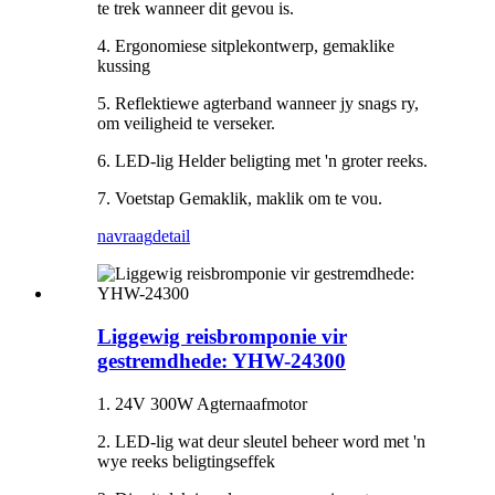
te trek wanneer dit gevou is.
4. Ergonomiese sitplekontwerp, gemaklike
kussing
5. Reflektiewe agterband wanneer jy snags ry,
om veiligheid te verseker.
6. LED-lig Helder beligting met 'n groter reeks.
7. Voetstap Gemaklik, maklik om te vou.
navraag
detail
Liggewig reisbromponie vir
gestremdhede: YHW-24300
1. 24V 300W Agternaafmotor
2. LED-lig wat deur sleutel beheer word met 'n
wye reeks beligtingseffek