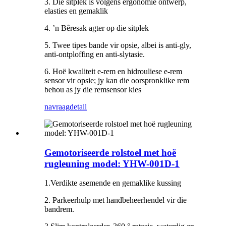
3. Die sitplek is volgens ergonomie ontwerp,
elasties en gemaklik
4. ’n Bêresak agter op die sitplek
5. Twee tipes bande vir opsie, albei is anti-gly,
anti-ontploffing en anti-slytasie.
6. Hoë kwaliteit e-rem en hidrouliese e-rem
sensor vir opsie; jy kan die oorspronklike rem
behou as jy die remsensor kies
navraag
detail
Gemotoriseerde rolstoel met hoë
rugleuning model: YHW-001D-1
1.Verdikte asemende en gemaklike kussing
2. Parkeerhulp met handbeheerhendel vir die
bandrem.