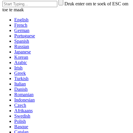
Druk enter om te soek of ESC om
toe te maak
English
French
German
Portuguese
Spanish
Russian
Japanese
Korean
Arabic
Irish
Greek
Turkish
Italian
Danish
Romanian
Indonesian
Czech
Afrikaans
Swedish
Polish
Basque
Catalan