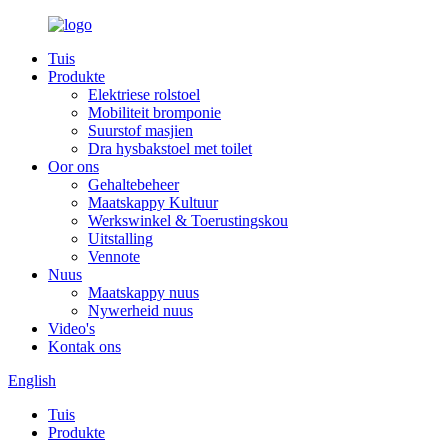
Tuis
Produkte
Elektriese rolstoel
Mobiliteit bromponie
Suurstof masjien
Dra hysbakstoel met toilet
Oor ons
Gehaltebeheer
Maatskappy Kultuur
Werkswinkel & Toerustingskou
Uitstalling
Vennote
Nuus
Maatskappy nuus
Nywerheid nuus
Video's
Kontak ons
English
Tuis
Produkte