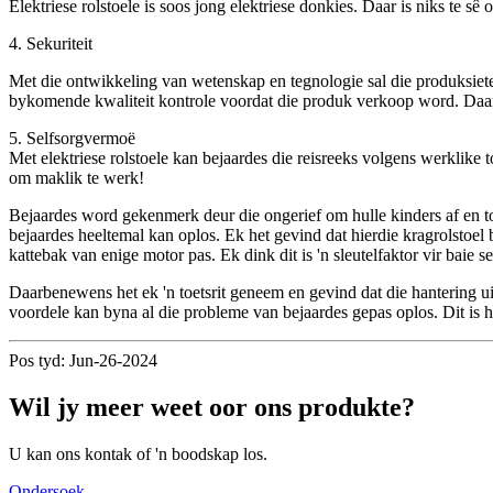
Elektriese rolstoele is soos jong elektriese donkies. Daar is niks te 
4. Sekuriteit
Met die ontwikkeling van wetenskap en tegnologie sal die produksiete
bykomende kwaliteit kontrole voordat die produk verkoop word. Daarom
5. Selfsorgvermoë
Met elektriese rolstoele kan bejaardes die reisreeks volgens werklike 
om maklik te werk!
Bejaardes word gekenmerk deur die ongerief om hulle kinders af en toe 
bejaardes heeltemal kan oplos. Ek het gevind dat hierdie kragrolstoel 
kattebak van enige motor pas. Ek dink dit is 'n sleutelfaktor vir baie s
Daarbenewens het ek 'n toetsrit geneem en gevind dat die hantering ui
voordele kan byna al die probleme van bejaardes gepas oplos. Dit is ho
Pos tyd: Jun-26-2024
Wil jy meer weet oor ons produkte?
U kan ons kontak of 'n boodskap los.
Ondersoek