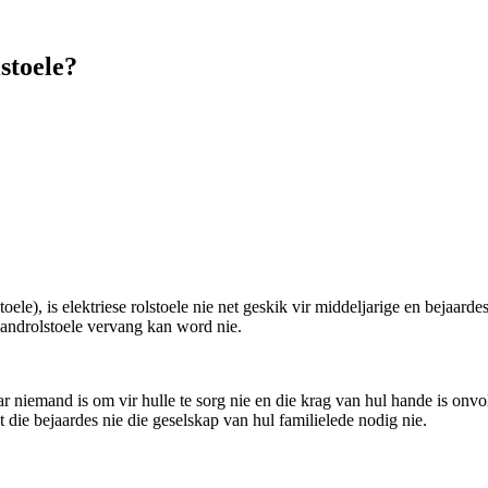
stoele?
oele), is elektriese rolstoele nie net geskik vir middeljarige en bejaard
 handrolstoele vervang kan word nie.
 niemand is om vir hulle te sorg nie en die krag van hul hande is onvol
 die bejaardes nie die geselskap van hul familielede nodig nie.