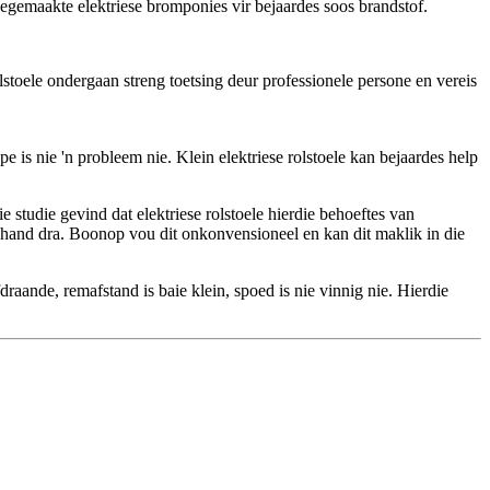
toegemaakte elektriese bromponies vir bejaardes soos brandstof.
stoele ondergaan streng toetsing deur professionele persone en vereis
 is nie 'n probleem nie. Klein elektriese rolstoele kan bejaardes help
e studie gevind dat elektriese rolstoele hierdie behoeftes van
een hand dra. Boonop vou dit onkonvensioneel en kan dit maklik in die
aande, remafstand is baie klein, spoed is nie vinnig nie. Hierdie