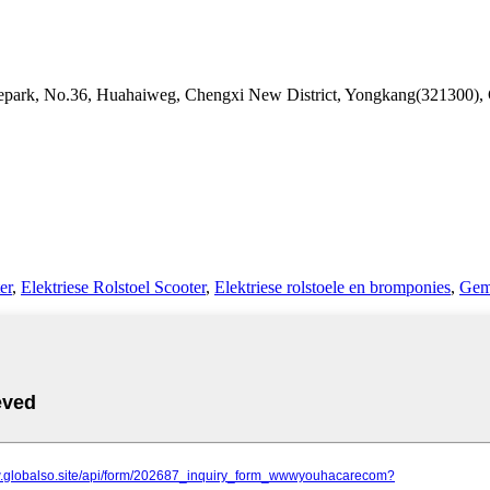
siepark, No.36, Huahaiweg, Chengxi New District, Yongkang(321300),
er
,
Elektriese Rolstoel Scooter
,
Elektriese rolstoele en bromponies
,
Gemo