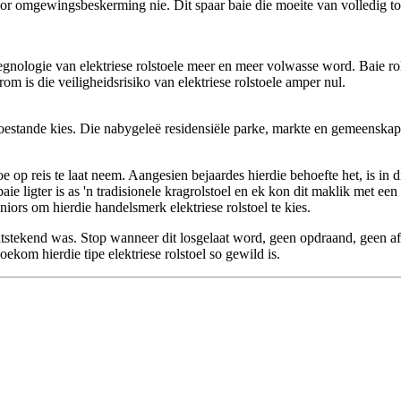
sê oor omgewingsbeskerming nie. Dit spaar baie die moeite van volledig 
gnologie van elektriese rolstoele meer en meer volwasse word. Baie rol
 is die veiligheidsrisiko van elektriese rolstoele amper nul.
toestande kies. Die nabygeleë residensiële parke, markte en gemeenskappe
op reis te laat neem. Aangesien bejaardes hierdie behoefte het, is in di
baie ligter is as 'n tradisionele kragrolstoel en ek kon dit maklik met 
eniors om hierdie handelsmerk elektriese rolstoel te kies.
tstekend was. Stop wanneer dit losgelaat word, geen opdraand, geen afdr
ekom hierdie tipe elektriese rolstoel so gewild is.