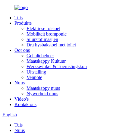
Tuis
Produkte
Elektriese rolstoel
Mobiliteit bromponie
Suurstof masjien
Dra hysbakstoel met toilet
Oor ons
Gehaltebeheer
Maatskappy Kultuur
Werkswinkel & Toerustingskou
Uitstalling
Vennote
Nuus
Maatskappy nuus
Nywerheid nuus
Video's
Kontak ons
English
Tuis
Nuus