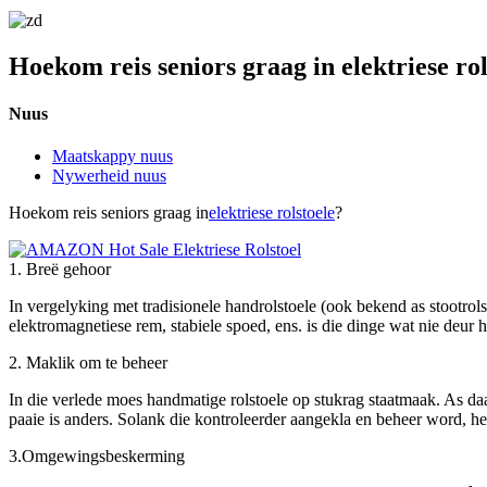
Hoekom reis seniors graag in elektriese rol
Nuus
Maatskappy nuus
Nywerheid nuus
Hoekom reis seniors graag in
elektriese rolstoele
?
1. Breë gehoor
In vergelyking met tradisionele handrolstoele (ook bekend as stootrolst
elektromagnetiese rem, stabiele spoed, ens. is die dinge wat nie deur
2. Maklik om te beheer
In die verlede moes handmatige rolstoele op stukrag staatmaak. As daar
paaie is anders. Solank die kontroleerder aangekla en beheer word, het
3.Omgewingsbeskerming