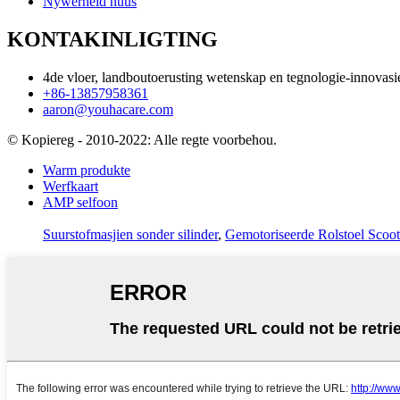
Nywerheid nuus
KONTAKINLIGTING
4de vloer, landboutoerusting wetenskap en tegnologie-innova
+86-13857958361
aaron@youhacare.com
© Kopiereg - 2010-2022: Alle regte voorbehou.
Warm produkte
Werfkaart
AMP selfoon
Suurstofmasjien sonder silinder
,
Gemotoriseerde Rolstoel Scoot