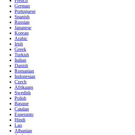
French
German
Portuguese
Spanish
Russian
Japanese
Korean
Arabic
Irish
Greek
Turkish
Italian
Danish
Romanian
Indonesian
Czech
Afrikaans
Swedish
Polish
Basque
Catalan
Esperanto
Hindi
Lao
Albanian