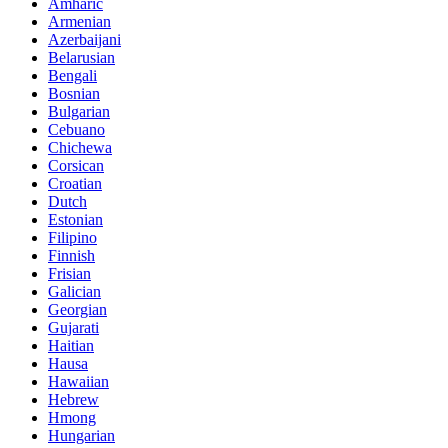
Amharic
Armenian
Azerbaijani
Belarusian
Bengali
Bosnian
Bulgarian
Cebuano
Chichewa
Corsican
Croatian
Dutch
Estonian
Filipino
Finnish
Frisian
Galician
Georgian
Gujarati
Haitian
Hausa
Hawaiian
Hebrew
Hmong
Hungarian