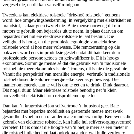
vergesel nie, en dit kan vanself rondgaan.
Tweedens kan elektriese rolstoele "drie-hoë rolstoele" genoem
word: hoë omgewingsbeskerming, in vergelyking met elektrisiteit en
brandstof, is daar geen twyfel nie. Baie mense oorweeg dit om
motors te gebruik om bejaardes uit te neem, in plaas daarvan om
bejaardes met hul eie elektriese rolstoele te laat bestuur. Die
veiligheid is hoog, en die produksietegnologie van elektriese
rolstoele word al hoe meer volwasse. Die remtoerusting op die
bakwerk word eers in produksie gestel nadat dit baie keer deur
professionele persone getoets en gekwalifiseer is. Dit is hoogs
ekonomies. Sommige mense sê dat die gebruik van 'n tradisionele
rolstoel nie meer ekonomies is nie. Trouens, dit is nie die geval nie.
Vanuit die perspektief van menslike energie, verbruik 'n tradisionele
rolstoel duisende kalorieë energie elke keer as jy beweeg. Die
manier om energie aan te vul is om te eet en te drink. Dink daaroor.
Dis nogal duur. Maar elektriese rolstoele benodig net 'n klein
hoeveelheid elektrisiteit om reisprobleme op te los.
Dan kan ’n kragrolstoel jou selfvertroue ’n hupstoot gee. Baie
bejaardes met beperkte mobiliteit en gestremde mense met swak
gesondheid voel in een of ander mate minderwaardig. Benewens die
gebruik van elektriese rolstoele, kan hulle hul selfversorgingsvermoë
verbeter. Dit is omdat die hoogte van 'n bietjie meer as een meter in
die rolstoel hulle heeltyd laat opkyk na ander, wat hulle verdwerg