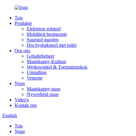
Tuis
Produkte
Elektriese rolstoel
Mobiliteit bromponie
Suurstof masjien
Dra hysbakstoel met toilet
Oor ons
Gehaltebeheer
Maatskappy Kultuur
Werkswinkel & Toerustingskou
Uitstalling
Vennote
Nuus
Maatskappy nuus
Nywerheid nuus
Video's
Kontak ons
English
Tuis
Nuus