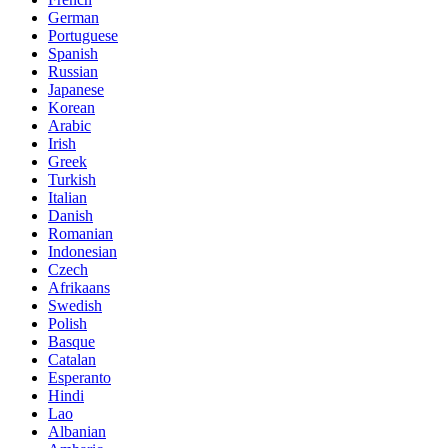
German
Portuguese
Spanish
Russian
Japanese
Korean
Arabic
Irish
Greek
Turkish
Italian
Danish
Romanian
Indonesian
Czech
Afrikaans
Swedish
Polish
Basque
Catalan
Esperanto
Hindi
Lao
Albanian