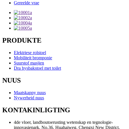
Gereelde vrae
PRODUKTE
Elektriese rolstoel
Mobiliteit bromponie
Suurstof masjien
Dra hysbakstoel met toilet
NUUS
Maatskappy nuus
Nywerheid nuus
KONTAKINLIGTING
4de vloer, landboutoerusting wetenskap en tegnologie-
innovasiepark, No.36, Huahaiweg, Chengxi New District,