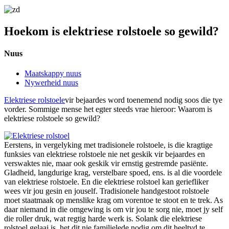
Hoekom is elektriese rolstoele so gewild?
Nuus
Maatskappy nuus
Nywerheid nuus
Elektriese rolstoele
vir bejaardes word toenemend nodig soos die tye
vorder. Sommige mense het egter steeds vrae hieroor: Waarom is
elektriese rolstoele so gewild?
Eerstens, in vergelyking met tradisionele rolstoele, is die kragtige
funksies van elektriese rolstoele nie net geskik vir bejaardes en
verswaktes nie, maar ook geskik vir ernstig gestremde pasiënte.
Gladheid, langdurige krag, verstelbare spoed, ens. is al die voordele
van elektriese rolstoele. En die elektriese rolstoel kan geriefliker
wees vir jou gesin en jouself. Tradisionele handgestoot rolstoele
moet staatmaak op menslike krag om vorentoe te stoot en te trek. As
daar niemand in die omgewing is om vir jou te sorg nie, moet jy self
die roller druk, wat regtig harde werk is. Solank die elektriese
rolstoel gelaai is, het dit nie familielede nodig om dit heeltyd te