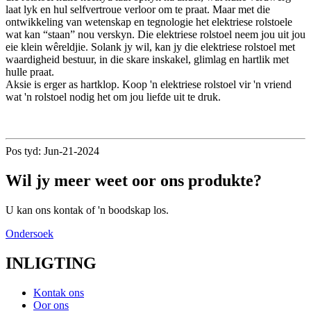
laat lyk en hul selfvertroue verloor om te praat. Maar met die
ontwikkeling van wetenskap en tegnologie het elektriese rolstoele
wat kan “staan” nou verskyn. Die elektriese rolstoel neem jou uit jou
eie klein wêreldjie. Solank jy wil, kan jy die elektriese rolstoel met
waardigheid bestuur, in die skare inskakel, glimlag en hartlik met
hulle praat.
Aksie is erger as hartklop. Koop 'n elektriese rolstoel vir 'n vriend
wat 'n rolstoel nodig het om jou liefde uit te druk.
Pos tyd: Jun-21-2024
Wil jy meer weet oor ons produkte?
U kan ons kontak of 'n boodskap los.
Ondersoek
INLIGTING
Kontak ons
Oor ons